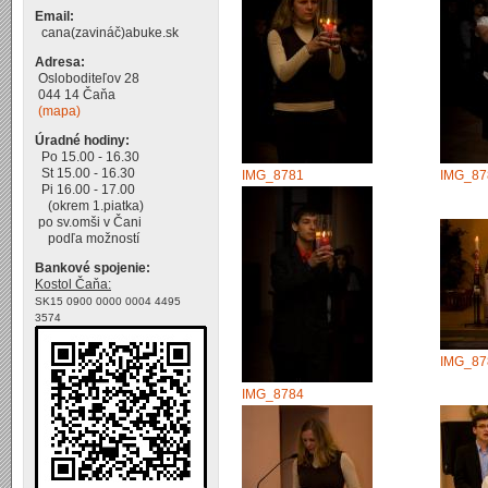
Email:
cana(zavináč)abuke.sk
Adresa:
Osloboditeľov 28
044 14 Čaňa
(mapa)
Úradné hodiny:
Po 15.00 - 16.30
St 15.00 - 16.30
IMG_8781
IMG_87
Pi 16.00 - 17.00
(okrem 1.piatka)
po sv.omši v Čani
podľa možností
Bankové spojenie:
Kostol Čaňa:
SK15 0900 0000 0004 4495
3574
IMG_87
IMG_8784