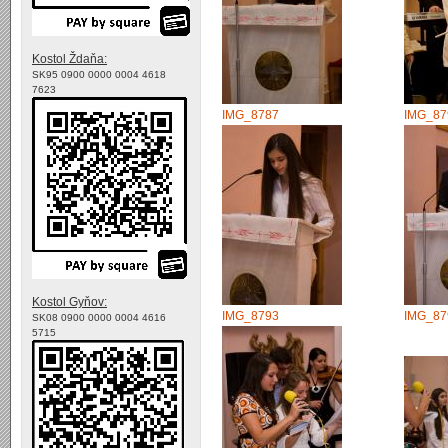
Kostol Ždaňa:
SK95 0900 0000 0004 4618
7623
IMG_8787
IMG_87
Kostol Gyňov:
IMG_8793
IMG_87
SK08 0900 0000 0004 4616
5715