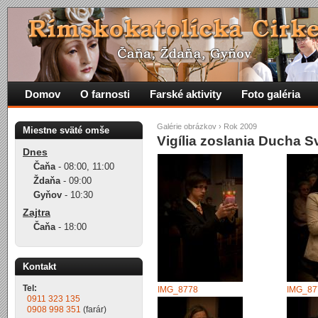
Domov
O farnosti
Farské aktivity
Foto galéria
Galérie obrázkov
›
Rok 2009
Miestne sväté omše
Vigília zoslania Ducha 
Dnes
Čaňa
-
08:00
,
11:00
Ždaňa
-
09:00
Gyňov
-
10:30
Zajtra
Čaňa
-
18:00
Kontakt
Tel:
IMG_8778
IMG_87
0911 323 135
0908 998 351
(farár)