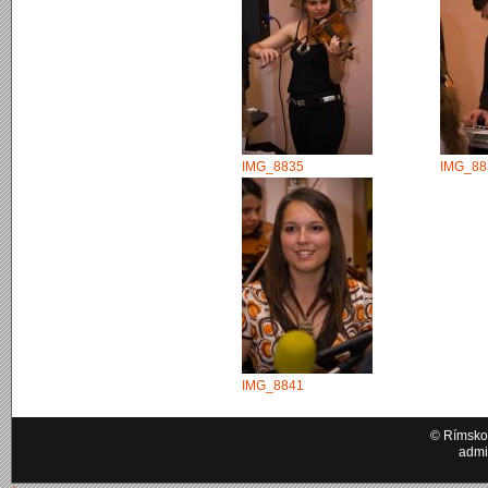
IMG_8835
IMG_88
IMG_8841
© Rímskok
admi