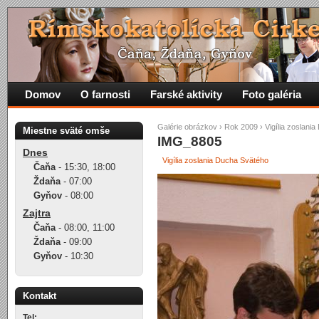
Domov
O farnosti
Farské aktivity
Foto galéria
Galérie obrázkov
›
Rok 2009
›
Vigília zoslani
Miestne sväté omše
IMG_8805
Dnes
Vigília zoslania Ducha Svätého
Čaňa
-
15:30
,
18:00
Ždaňa
-
07:00
Gyňov
-
08:00
Zajtra
Čaňa
-
08:00
,
11:00
Ždaňa
-
09:00
Gyňov
-
10:30
Kontakt
Tel: