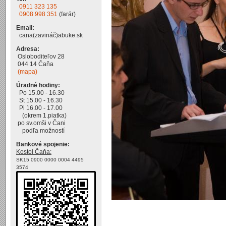
0911 323 135
0908 998 351
(farár)
Email:
cana(zavináč)abuke.sk
Adresa:
Osloboditeľov 28
044 14 Čaňa
(mapa)
Úradné hodiny:
Po 15.00 - 16.30
St 15.00 - 16.30
Pi 16.00 - 17.00
(okrem 1.piatka)
po sv.omši v Čani
podľa možností
Bankové spojenie:
Kostol Čaňa:
SK15 0900 0000 0004 4495
3574