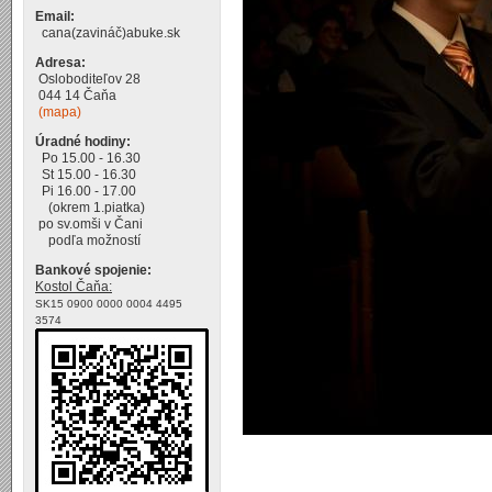
Email:
cana(zavináč)abuke.sk
Adresa:
Osloboditeľov 28
044 14 Čaňa
(mapa)
Úradné hodiny:
Po 15.00 - 16.30
St 15.00 - 16.30
Pi 16.00 - 17.00
(okrem 1.piatka)
po sv.omši v Čani
podľa možností
Bankové spojenie:
Kostol Čaňa:
SK15 0900 0000 0004 4495
3574