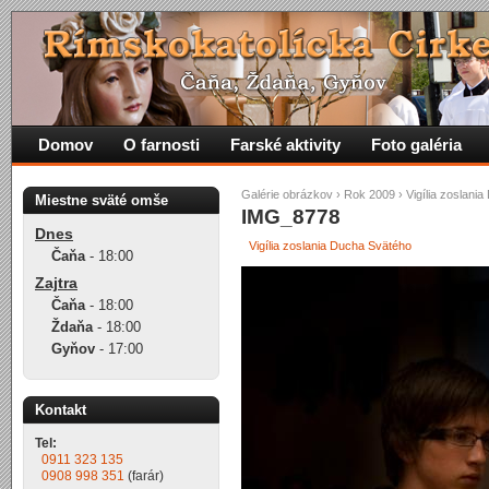
Domov
O farnosti
Farské aktivity
Foto galéria
Galérie obrázkov
›
Rok 2009
›
Vigília zoslani
Miestne sväté omše
IMG_8778
Dnes
Vigília zoslania Ducha Svätého
Čaňa
-
18:00
Zajtra
Čaňa
-
18:00
Ždaňa
-
18:00
Gyňov
-
17:00
Kontakt
Tel:
0911 323 135
0908 998 351
(farár)