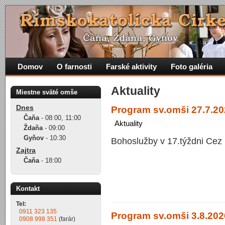
Domov
O farnosti
Farské aktivity
Foto galéria
Aktuality
Miestne sväté omše
Dnes
Program sv.omši 27.7.202
Čaňa
-
08:00
,
11:00
Aktuality
Ždaňa
-
09:00
Gyňov
-
10:30
Bohoslužby v 17.týždni Cez 
Zajtra
Čaňa
-
18:00
Kontakt
Tel:
0911 323 135
Program sv.omši 3.8.2026
0908 998 351
(farár)