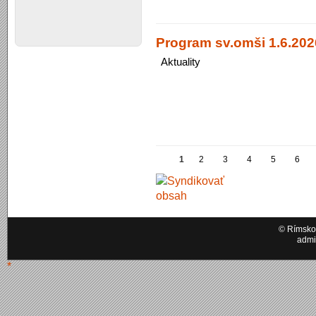
Program sv.omši 1.6.2026
Aktuality
1
2
3
4
5
6
© Rímskok
admi
*