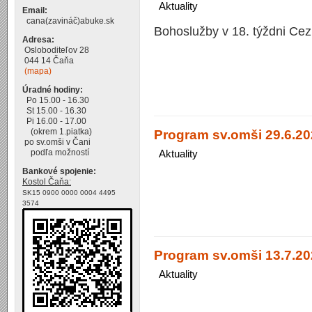
Aktuality
Email:
cana(zavináč)abuke.sk
Bohoslužby v 18. týždni Cez
Adresa:
Osloboditeľov 28
044 14 Čaňa
(mapa)
Úradné hodiny:
Po 15.00 - 16.30
St 15.00 - 16.30
Pi 16.00 - 17.00
Program sv.omši 29.6.202
(okrem 1.piatka)
po sv.omši v Čani
Aktuality
podľa možností
Bankové spojenie:
Kostol Čaňa:
SK15 0900 0000 0004 4495
3574
Program sv.omši 13.7.20
Aktuality