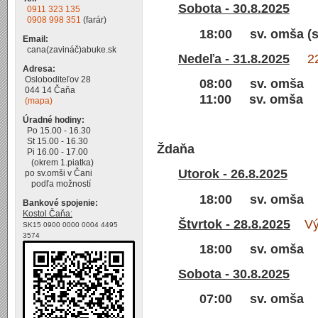
Sobota - 30.8.2025
0911 323 135
0908 998 351
(farár)
18:00 sv. omša (s
Email:
cana(zavináč)abuke.sk
Nedeľa - 31.8.2025
22.n
Adresa:
Osloboditeľov 28
08:00 sv. omša
044 14 Čaňa
11:00 sv. omša
(mapa)
Úradné hodiny:
Po 15.00 - 16.30
St 15.00 - 16.30
Ždaňa
Pi 16.00 - 17.00
(okrem 1.piatka)
Utorok - 26.8.2025
po sv.omši v Čani
podľa možností
18:00 sv. omša
Bankové spojenie:
Kostol Čaňa:
Štvrtok - 28.8.2025
Výro
SK15 0900 0000 0004 4495
3574
18:00 sv. omša
Sobota - 30.8.2025
07:00 sv. omša