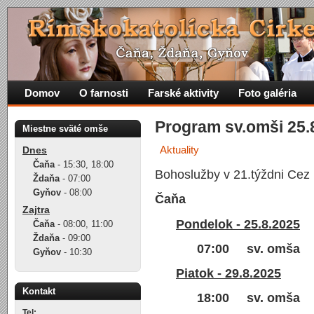
Domov
O farnosti
Farské aktivity
Foto galéria
Program sv.omši 25.8
Miestne sväté omše
Aktuality
Dnes
Čaňa
-
15:30
,
18:00
Bohoslužby v 21.týždni Cez 
Ždaňa
-
07:00
Gyňov
-
08:00
Čaňa
Zajtra
Pondelok - 25.8.2025
Čaňa
-
08:00
,
11:00
Ždaňa
-
09:00
07:00 sv. omša
Gyňov
-
10:30
Piatok - 29.8.2025
Kontakt
18:00 sv. omša
Tel: