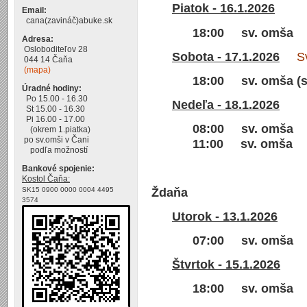
Piatok - 16.1.2026
Email:
cana(zavináč)abuke.sk
18:00 sv. omša
Adresa:
Osloboditeľov 28
Sobota - 17.1.2026
Sv. 
044 14 Čaňa
(mapa)
18:00 sv. omša (s
Úradné hodiny:
Po 15.00 - 16.30
Nedeľa - 18.1.2026
St 15.00 - 16.30
Pi 16.00 - 17.00
08:00 sv. omša
(okrem 1.piatka)
po sv.omši v Čani
11:00 sv. omša
podľa možností
Bankové spojenie:
Kostol Čaňa:
Ždaňa
SK15 0900 0000 0004 4495
3574
Utorok - 13.1.2026
07:00 sv. omša
Štvrtok - 15.1.2026
18:00 sv. omša