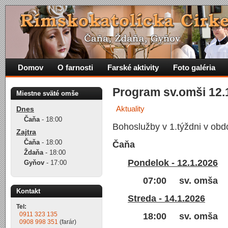
Domov
O farnosti
Farské aktivity
Foto galéria
Program sv.omši 12.1
Miestne sväté omše
Aktuality
Dnes
Čaňa
-
18:00
Bohoslužby v 1.týždni v obd
Zajtra
Čaňa
-
18:00
Čaňa
Ždaňa
-
18:00
Pondelok - 12.1.2026
Gyňov
-
17:00
07:00 sv. omša
Kontakt
Streda - 14.1.2026
Tel:
0911 323 135
18:00 sv. omša
0908 998 351
(farár)