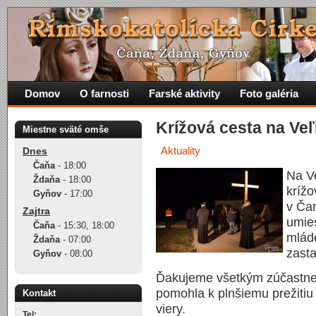
Domov
O farnosti
Farské aktivity
Foto galéria
Krížová cesta na Veľ
Miestne sväté omše
Aktuality
Dnes
Čaňa
-
18:00
Na Ve
Ždaňa
-
18:00
krížo
Gyňov
-
17:00
v Čan
Zajtra
umies
Čaňa
-
15:30
,
18:00
mláde
Ždaňa
-
07:00
zast
Gyňov
-
08:00
Ďakujeme všetkým zúčastnený
pomohla k plnšiemu prežitiu 
Kontakt
viery.
Tel: