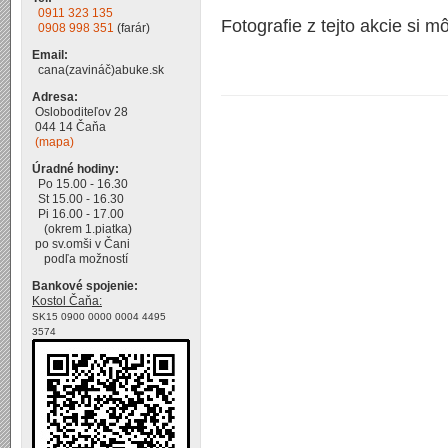
0911 323 135
Fotografie z tejto akcie si m
0908 998 351
(farár)
Email:
cana(zavináč)abuke.sk
Adresa:
Osloboditeľov 28
044 14 Čaňa
(mapa)
Úradné hodiny:
Po 15.00 - 16.30
St 15.00 - 16.30
Pi 16.00 - 17.00
(okrem 1.piatka)
po sv.omši v Čani
podľa možností
Bankové spojenie:
Kostol Čaňa:
SK15 0900 0000 0004 4495
3574