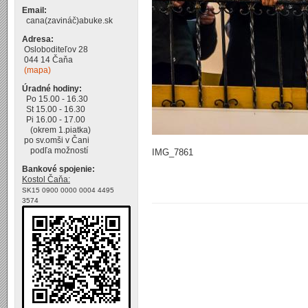
Email:
cana(zavináč)abuke.sk
Adresa:
Osloboditeľov 28
044 14 Čaňa
(mapa)
Úradné hodiny:
Po 15.00 - 16.30
St 15.00 - 16.30
Pi 16.00 - 17.00
(okrem 1.piatka)
po sv.omši v Čani
podľa možností
IMG_7861
Bankové spojenie:
Kostol Čaňa:
SK15 0900 0000 0004 4495
3574