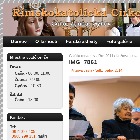
Domov
O farnosti
Farské aktivity
Foto galéria
Galérie obrázkov
›
Rok 2014
›
Križová cesta -
Miestne sväté omše
IMG_7861
Dnes
Križová cesta - Veľký piatok 2014
Čaňa
-
08:00
,
11:00
Ždaňa
-
09:00
Gyňov
-
10:30
Zajtra
Čaňa
-
18:00
Kontakt
Tel:
0911 323 135
0908 998 351
(farár)