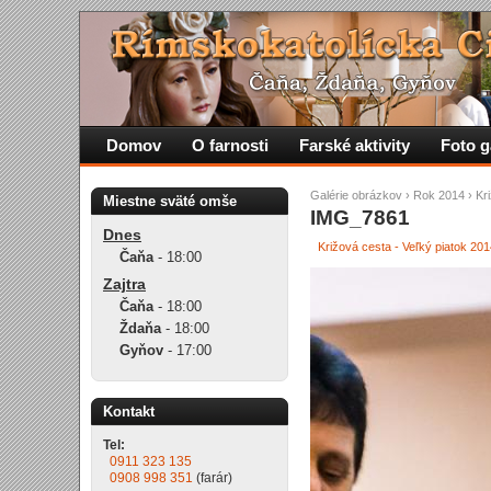
Domov
O farnosti
Farské aktivity
Foto g
Galérie obrázkov
›
Rok 2014
›
Kr
Miestne sväté omše
IMG_7861
Dnes
Križová cesta - Veľký piatok 20
Čaňa
-
18:00
Zajtra
Čaňa
-
18:00
Ždaňa
-
18:00
Gyňov
-
17:00
Kontakt
Tel:
0911 323 135
0908 998 351
(farár)