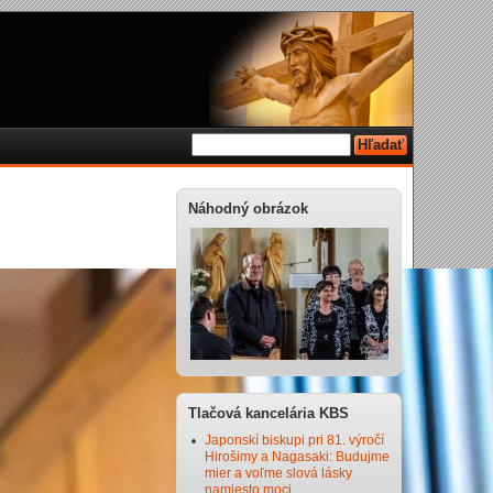
Náhodný obrázok
Tlačová kancelária KBS
Japonskí biskupi pri 81. výročí
Hirošimy a Nagasaki: Budujme
mier a voľme slová lásky
namiesto moci