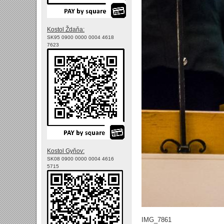
Kostol Ždaňa:
SK95 0900 0000 0004 4618
7623
Kostol Gyňov:
SK08 0900 0000 0004 4616
5715
IMG_7861