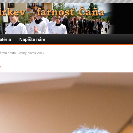
aléria
Napíšte nám
ižová cesta - Veľký piatok 2014
14