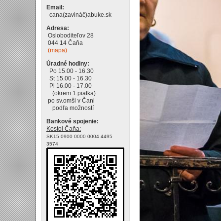
Email:
cana(zavináč)abuke.sk
Adresa:
Osloboditeľov 28
044 14 Čaňa
(mapa)
Úradné hodiny:
Po 15.00 - 16.30
St 15.00 - 16.30
Pi 16.00 - 17.00
(okrem 1.piatka)
po sv.omši v Čani
podľa možností
Bankové spojenie:
Kostol Čaňa:
SK15 0900 0000 0004 4495
3574