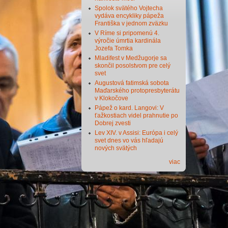
Spolok svätého Vojtecha
vydáva encykliky pápeža
Františka v jednom zväzku
V Ríme si pripomenú 4.
výročie úmrtia kardinála
Jozefa Tomka
Mladifest v Medžugorje sa
skončil posolstvom pre celý
svet
Augustová fatimská sobota
Maďarského protopresbyterátu
v Klokočove
Pápež o kard. Langovi: V
ťažkostiach videl prahnutie po
Dobrej zvesti
Lev XIV. v Assisi: Európa i celý
svet dnes vo vás hľadajú
nových svätých
viac