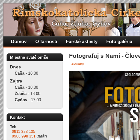
Domov
O farnosti
Farské aktivity
Foto galéria
Fotografuj s Nami - Člov
Miestne sväté omše
Aktuality
Dnes
Čaňa
-
18:00
Zajtra
Čaňa
-
18:00
Ždaňa
-
18:00
Gyňov
-
17:00
Kontakt
Tel:
0911 323 135
0908 998 351
(farár)