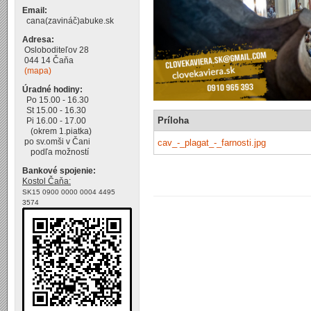
Email:
cana(zavináč)abuke.sk
Adresa:
Osloboditeľov 28
044 14 Čaňa
(mapa)
Úradné hodiny:
Po 15.00 - 16.30
St 15.00 - 16.30
Príloha
Pi 16.00 - 17.00
(okrem 1.piatka)
po sv.omši v Čani
cav_-_plagat_-_farnosti.jpg
podľa možností
Bankové spojenie:
Kostol Čaňa:
SK15 0900 0000 0004 4495
3574