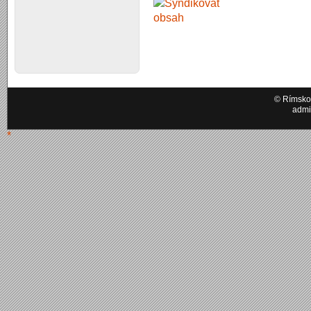
© Rímskok
admi
*