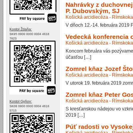
Nahrávky z duchovnej
P. Dubovským, SJ
Košická arcidiecéza - Rímskoka
V dňoch 12.-14. februára 2019 P
Kostol Ždaňa:
SK95 0900 0000 0004 4618
Vedecká konferencia o
7623
Košická arcidiecéza - Rímskoka
Koncom februára vás pozývame
účasťou […]
Zomrel kňaz Jozef Što
Košická arcidiecéza - Rímskoka
V utorok 19. februára 2019 zomr
Zomrel kňaz Peter Gos
Košická arcidiecéza - Rímskoka
Kostol Gyňov:
SK08 0900 0000 0004 4616
S kresťanskou nádejou vo vzkri
5715
2019 […]
Púť radosti vo Vysok
Košická arcidiecéza - Rímskoka