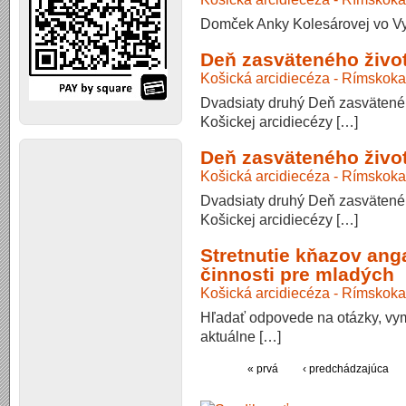
Domček Anky Kolesárovej vo Vy
Deň zasväteného živo
Košická arcidiecéza - Rímskoka
Dvadsiaty druhý Deň zasvätenéh
Košickej arcidiecézy […]
Deň zasväteného živo
Košická arcidiecéza - Rímskoka
Dvadsiaty druhý Deň zasvätenéh
Košickej arcidiecézy […]
Stretnutie kňazov ang
činnosti pre mladých
Košická arcidiecéza - Rímskoka
Hľadať odpovede na otázky, vym
aktuálne […]
« prvá
‹ predchádzajúca