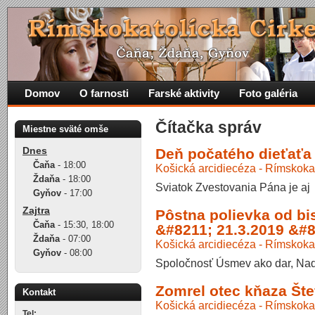
Domov
O farnosti
Farské aktivity
Foto galéria
Čítačka správ
Miestne sväté omše
Dnes
Deň počatého dieťaťa 
Čaňa
-
18:00
Košická arcidiecéza - Rímskoka
Ždaňa
-
18:00
Sviatok Zvestovania Pána je aj 
Gyňov
-
17:00
Zajtra
Pôstna polievka od b
Čaňa
-
15:30
,
18:00
&#8211; 21.3.2019 &#8
Ždaňa
-
07:00
Košická arcidiecéza - Rímskoka
Gyňov
-
08:00
Spoločnosť Úsmev ako dar, Nad
Zomrel otec kňaza Šte
Kontakt
Košická arcidiecéza - Rímskoka
Tel: