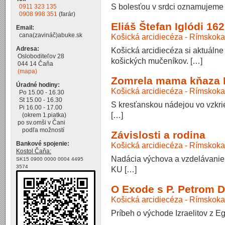
S bolesťou v srdci oznamujem
0911 323 135
0908 998 351
(farár)
Eliáš Štefan Iglódi 16
Email:
cana(zavináč)abuke.sk
Košická arcidiecéza - Rímskoka
Adresa:
Košická arcidiecéza si aktuáln
Osloboditeľov 28
košických mučeníkov. […]
044 14 Čaňa
(mapa)
Zomrela mama kňaza 
Úradné hodiny:
Košická arcidiecéza - Rímskoka
Po 15.00 - 16.30
St 15.00 - 16.30
S kresťanskou nádejou vo vzkri
Pi 16.00 - 17.00
[…]
(okrem 1.piatka)
po sv.omši v Čani
podľa možností
Závislosti a rodina
Bankové spojenie:
Košická arcidiecéza - Rímskoka
Kostol Čaňa:
Nadácia výchova a vzdelávanie 
SK15 0900 0000 0004 4495
3574
KU […]
O Exode s P. Petrom
Košická arcidiecéza - Rímskoka
Príbeh o východe Izraelitov z E