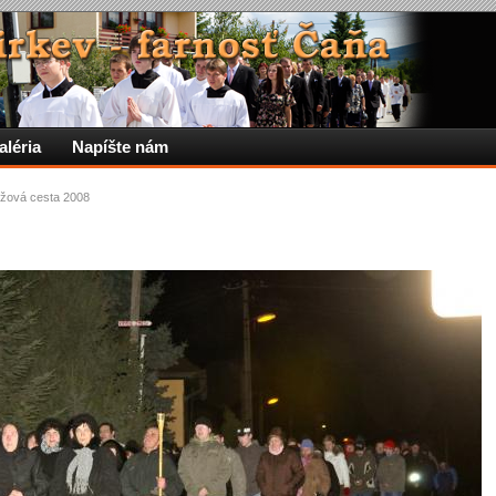
aléria
Napíšte nám
ížová cesta 2008