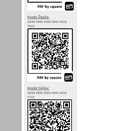
Kostol Ždaňa:
SK95 0900 0000 0004 4618
7623
Kostol Gyňov:
SK08 0900 0000 0004 4616
5715