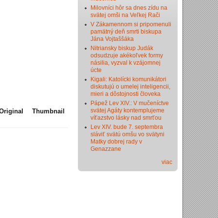
Milovníci hôr sa dnes zídu na
svätej omši na Veľkej Rači
V Zákamennom si pripomenuli
pamätný deň smrti biskupa
Jána Vojtaššáka
Nitriansky biskup Judák
odsudzuje akékoľvek formy
násilia, vyzval k vzájomnej
úcte
Kigali: Katolícki komunikátori
diskutujú o umelej inteligencii,
mieri a dôstojnosti človeka
Pápež Lev XIV.: V mučeníctve
svätej Agáty kontemplujeme
Original
Thumbnail
víťazstvo lásky nad smrťou
Lev XIV. bude 7. septembra
sláviť svätú omšu vo svätyni
Matky dobrej rady v
Genazzane
viac