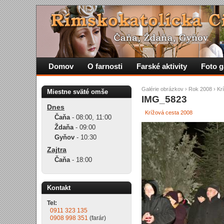
Domov
O farnosti
Farské aktivity
Foto g
Galérie obrázkov
›
Rok 2008
›
Kr
Miestne sväté omše
IMG_5823
Dnes
Krížová cesta 2008
Čaňa
-
08:00
,
11:00
Ždaňa
-
09:00
Gyňov
-
10:30
Zajtra
Čaňa
-
18:00
Kontakt
Tel:
0911 323 135
0908 998 351
(farár)