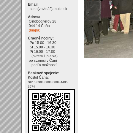
Email:
cana(zavináč)abuke.sk
Adresa:
Osloboditeľov 28
044 14 Čaňa
(mapa)
Úradné hodiny:
Po 15.00 - 16.30
St 15.00 - 16.30
Pi 16.00 - 17.00
(okrem 1.piatka)
po sv.omši v Čani
podľa možností
Bankové spojenie:
Kostol Čaňa:
SK15 0900 0000 0004 4495
3574