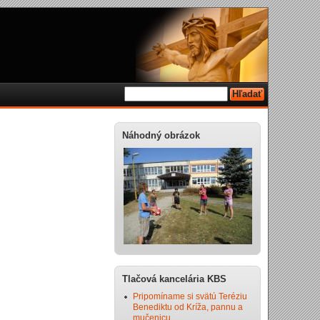
Náhodný obrázok
Tlačová kancelária KBS
Pripomíname si svätú Teréziu
Benediktu od Kríža, pannu a
mučenicu