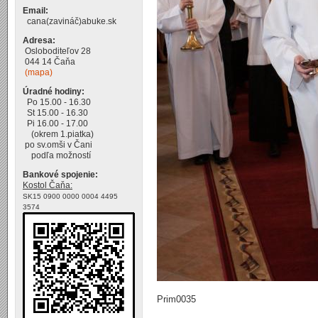
Email:
cana(zavináč)abuke.sk
Adresa:
Osloboditeľov 28
044 14 Čaňa
(mapa)
Úradné hodiny:
Po 15.00 - 16.30
St 15.00 - 16.30
Pi 16.00 - 17.00
(okrem 1.piatka)
po sv.omši v Čani
podľa možností
Bankové spojenie:
Kostol Čaňa:
SK15 0900 0000 0004 4495
3574
Prim0035