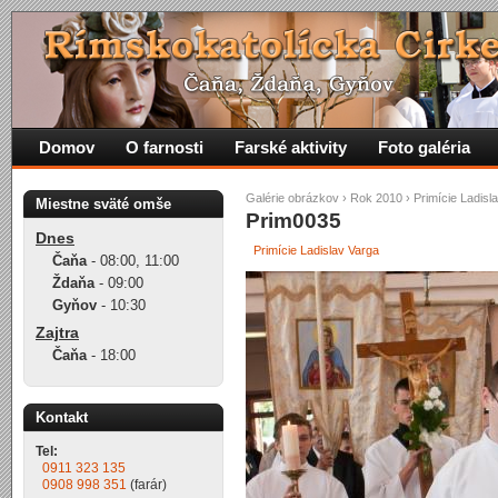
Domov
O farnosti
Farské aktivity
Foto galéria
Galérie obrázkov
›
Rok 2010
›
Primície Ladisl
Miestne sväté omše
Prim0035
Dnes
Primície Ladislav Varga
Čaňa
-
08:00
,
11:00
Ždaňa
-
09:00
Gyňov
-
10:30
Zajtra
Čaňa
-
18:00
Kontakt
Tel:
0911 323 135
0908 998 351
(farár)