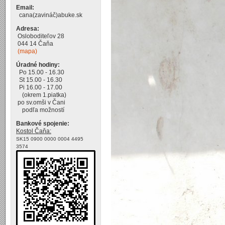
Email:
cana(zavináč)abuke.sk
Adresa:
Osloboditeľov 28
044 14 Čaňa
(mapa)
Úradné hodiny:
Po 15.00 - 16.30
St 15.00 - 16.30
Pi 16.00 - 17.00
(okrem 1.piatka)
po sv.omši v Čani
podľa možností
Bankové spojenie:
Kostol Čaňa:
SK15 0900 0000 0004 4495
3574