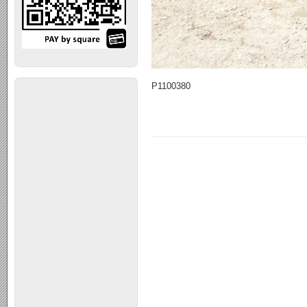
P1100380