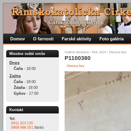
Domov
O farnosti
Farské aktivity
Foto galéria
Galérie obrázkov
›
Rok 2014
›
Obnova fary
Miestne sväté omše
P1100380
Dnes
Obnova fary
Čaňa
-
18:00
Zajtra
Čaňa
-
18:00
Ždaňa
-
18:00
Gyňov
-
17:00
Kontakt
Tel:
0911 323 135
0908 998 351
(farár)