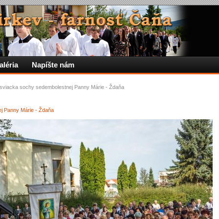
aléria
Napíšte nám
sviacka sochy sedembolestnej Panny Márie - Ždaňa
j Panny Márie - Ždaňa