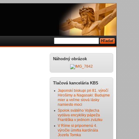
Náhodný obrázok
Tlačová kancelária KBS
Japonskí biskupi pri 81. výročí
Hirošimy a Nagasaki: Budujme
mier a voľme slová lásky
namiesto moci
Spolok svätého Vojtecha
vydáva encykliky pápeža
Františka v jednom zväzku
V Ríme si pripomenú 4.
výročie úmrtia kardinála
Jozefa Tomka