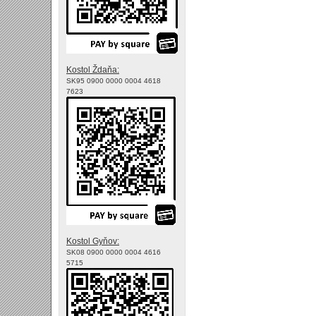
Kostol Ždaňa:
SK95 0900 0000 0004 4618
7623
Kostol Gyňov:
SK08 0900 0000 0004 4616
5715