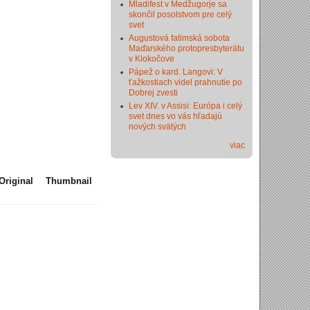
Mladifest v Medžugorje sa
skončil posolstvom pre celý
svet
Augustová fatimská sobota
Maďarského protopresbyterátu
v Klokočove
Pápež o kard. Langovi: V
ťažkostiach videl prahnutie po
Dobrej zvesti
Lev XIV. v Assisi: Európa i celý
svet dnes vo vás hľadajú
nových svätých
viac
Original
Thumbnail