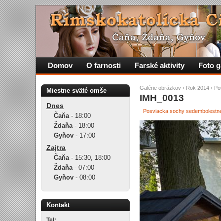
Domov
O farnosti
Farské aktivity
Foto g
Galérie obrázkov
›
Rok 2014
›
Po
Miestne sväté omše
IMH_0013
Dnes
Posviacka sochy sedembolestne
Čaňa
-
18:00
Ždaňa
-
18:00
Gyňov
-
17:00
Zajtra
Čaňa
-
15:30
,
18:00
Ždaňa
-
07:00
Gyňov
-
08:00
Kontakt
Tel: