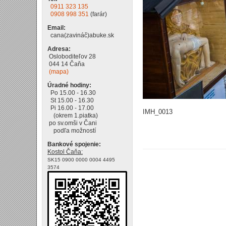
0911 323 135
0908 998 351
(farár)
Email:
cana(zavináč)abuke.sk
Adresa:
Osloboditeľov 28
044 14 Čaňa
(mapa)
Úradné hodiny:
Po 15.00 - 16.30
St 15.00 - 16.30
Pi 16.00 - 17.00
IMH_0013
(okrem 1.piatka)
po sv.omši v Čani
podľa možností
Bankové spojenie:
Kostol Čaňa:
SK15 0900 0000 0004 4495
3574