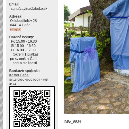
Email:
cana(zavináč)abuke.sk
Adresa:
Osloboditeľov 28
044 14 Čaňa
(mapa)
Úradné hodiny:
Po 15.00 - 16.30
St 15.00 - 16.30
Pi 16.00 - 17.00
(okrem 1.piatka)
po sv.omši v Čani
podľa možností
Bankové spojenie:
Kostol Čaňa:
SK15 0900 0000 0004 4495
3574
IMG_9934