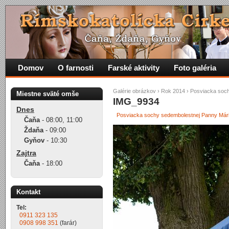
Domov
O farnosti
Farské aktivity
Foto galéria
Galérie obrázkov
›
Rok 2014
›
Posviacka soch
Miestne sväté omše
IMG_9934
Dnes
Posviacka sochy sedembolestnej Panny Mári
Čaňa
-
08:00
,
11:00
Ždaňa
-
09:00
Gyňov
-
10:30
Zajtra
Čaňa
-
18:00
Kontakt
Tel:
0911 323 135
0908 998 351
(farár)