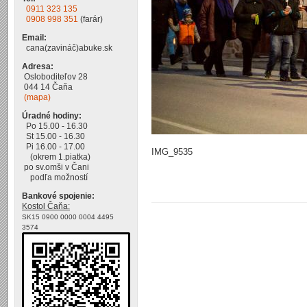
0911 323 135
0908 998 351
(farár)
Email:
cana(zavináč)abuke.sk
Adresa:
Osloboditeľov 28
044 14 Čaňa
(mapa)
Úradné hodiny:
Po 15.00 - 16.30
St 15.00 - 16.30
Pi 16.00 - 17.00
IMG_9535
(okrem 1.piatka)
po sv.omši v Čani
podľa možností
Bankové spojenie:
Kostol Čaňa:
SK15 0900 0000 0004 4495
3574