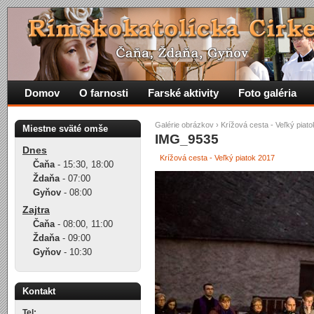
Domov
O farnosti
Farské aktivity
Foto galéria
Galérie obrázkov
›
Krížová cesta - Veľký piat
Miestne sväté omše
IMG_9535
Dnes
Krížová cesta - Veľký piatok 2017
Čaňa
-
15:30
,
18:00
Ždaňa
-
07:00
Gyňov
-
08:00
Zajtra
Čaňa
-
08:00
,
11:00
Ždaňa
-
09:00
Gyňov
-
10:30
Kontakt
Tel: