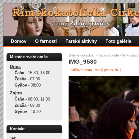
Domov
O farnosti
Farské aktivity
Foto galéria
Galérie obrázkov
›
Krížová cesta - Veľký piat
Miestne sväté omše
IMG_9530
Dnes
Krížová cesta - Veľký piatok 2017
Čaňa
-
15:30
,
18:00
Ždaňa
-
07:00
Gyňov
-
08:00
Zajtra
Čaňa
-
08:00
,
11:00
Ždaňa
-
09:00
Gyňov
-
10:30
Kontakt
Tel: