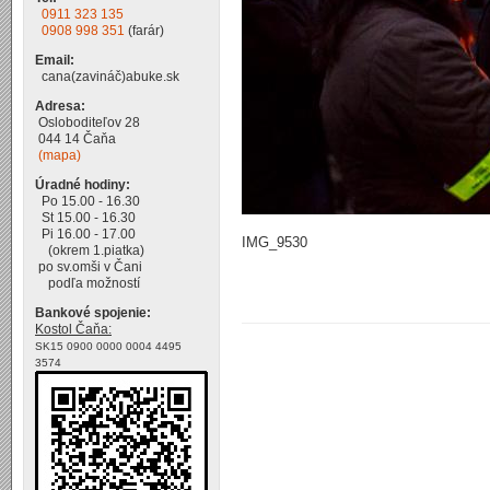
0911 323 135
0908 998 351
(farár)
Email:
cana(zavináč)abuke.sk
Adresa:
Osloboditeľov 28
044 14 Čaňa
(mapa)
Úradné hodiny:
Po 15.00 - 16.30
St 15.00 - 16.30
Pi 16.00 - 17.00
IMG_9530
(okrem 1.piatka)
po sv.omši v Čani
podľa možností
Bankové spojenie:
Kostol Čaňa:
SK15 0900 0000 0004 4495
3574