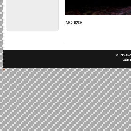
IMG_9206
© Rímskok
admi
*