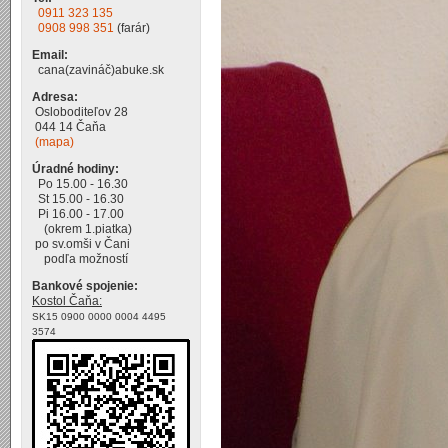
0911 323 135
0908 998 351
(farár)
Email:
cana(zavináč)abuke.sk
Adresa:
Osloboditeľov 28
044 14 Čaňa
(mapa)
Úradné hodiny:
Po 15.00 - 16.30
St 15.00 - 16.30
Pi 16.00 - 17.00
(okrem 1.piatka)
po sv.omši v Čani
podľa možností
Bankové spojenie:
Kostol Čaňa:
SK15 0900 0000 0004 4495
3574