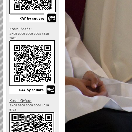
Kostol Ždaňa:
SK95 0900 0000 0004 4618
7623
Kostol Gyňov:
SK08 0900 0000 0004 4616
5715