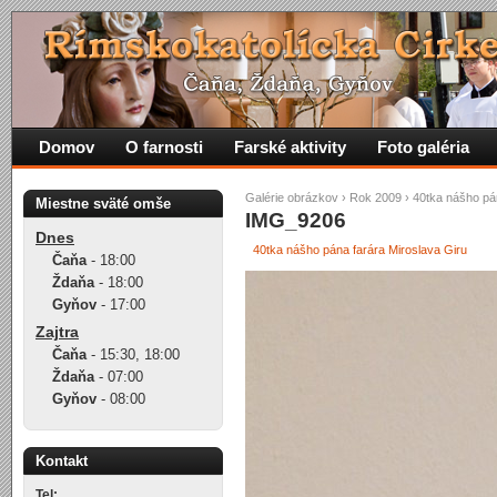
Domov
O farnosti
Farské aktivity
Foto galéria
Galérie obrázkov
›
Rok 2009
›
40tka nášho pá
Miestne sväté omše
IMG_9206
Dnes
40tka nášho pána farára Miroslava Giru
Čaňa
-
18:00
Ždaňa
-
18:00
Gyňov
-
17:00
Zajtra
Čaňa
-
15:30
,
18:00
Ždaňa
-
07:00
Gyňov
-
08:00
Kontakt
Tel: