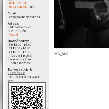
0911 323 135
0908 998 351
(farár)
Email:
cana(zavináč)abuke.sk
Adresa:
Osloboditeľov 28
044 14 Čaňa
(mapa)
Úradné hodiny:
Po 15.00 - 16.30
St 15.00 - 16.30
Pi 16.00 - 17.00
IMG_7835
(okrem 1.piatka)
po sv.omši v Čani
podľa možností
Bankové spojenie:
Kostol Čaňa:
SK15 0900 0000 0004 4495
3574