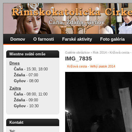
Domov
O farnosti
Farské aktivity
Foto galéria
Galérie obrázkov
›
Rok 2014
›
Križová cesta -
Miestne sväté omše
IMG_7835
Dnes
Križová cesta - Veľký piatok 2014
Čaňa
-
15:30
,
18:00
Ždaňa
-
07:00
Gyňov
-
08:00
Zajtra
Čaňa
-
08:00
,
11:00
Ždaňa
-
09:00
Gyňov
-
10:30
Kontakt
Tel: