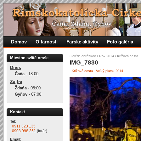
Domov
O farnosti
Farské aktivity
Foto galéria
Galérie obrázkov
›
Rok 2014
›
Križová cesta -
Miestne sväté omše
IMG_7830
Dnes
Križová cesta - Veľký piatok 2014
Čaňa
-
18:00
Zajtra
Ždaňa
-
08:00
Gyňov
-
07:00
Kontakt
Tel:
0911 323 135
0908 998 351
(farár)
Email: