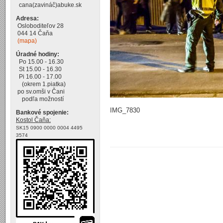
cana(zavináč)abuke.sk
Adresa:
Osloboditeľov 28
044 14 Čaňa
(mapa)
Úradné hodiny:
Po 15.00 - 16.30
St 15.00 - 16.30
Pi 16.00 - 17.00
(okrem 1.piatka)
po sv.omši v Čani
podľa možností
IMG_7830
Bankové spojenie:
Kostol Čaňa:
SK15 0900 0000 0004 4495
3574