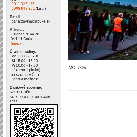
0911 323 135
0908 998 351
(farár)
Email:
cana(zavináč)abuke.sk
Adresa:
Osloboditeľov 28
044 14 Čaňa
(mapa)
Úradné hodiny:
Po 15.00 - 16.30
St 15.00 - 16.30
Pi 16.00 - 17.00
IMG_7805
(okrem 1.piatka)
po sv.omši v Čani
podľa možností
Bankové spojenie:
Kostol Čaňa:
SK15 0900 0000 0004 4495
3574