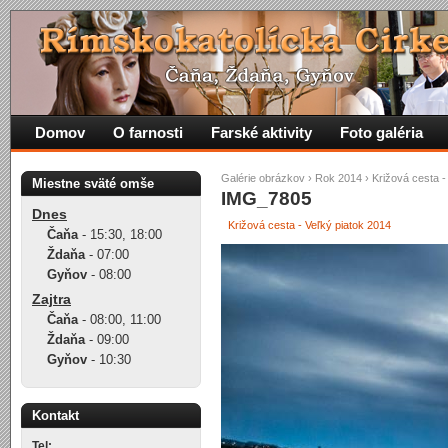
Domov
O farnosti
Farské aktivity
Foto galéria
Galérie obrázkov
›
Rok 2014
›
Križová cesta -
Miestne sväté omše
IMG_7805
Dnes
Križová cesta - Veľký piatok 2014
Čaňa
-
15:30
,
18:00
Ždaňa
-
07:00
Gyňov
-
08:00
Zajtra
Čaňa
-
08:00
,
11:00
Ždaňa
-
09:00
Gyňov
-
10:30
Kontakt
Tel: