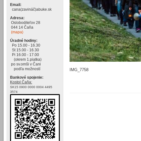
Email:
cana(zavináč)abuke.sk
Adresa:
Osloboditeľov 28
044 14 Čaňa
(mapa)
Úradné hodiny:
Po 15.00 - 16.30
St 15.00 - 16.30
Pi 16.00 - 17.00
(okrem 1.piatka)
po sv.omši v Čani
podľa možností
IMG_7758
Bankové spojenie:
Kostol Čaňa:
SK15 0900 0000 0004 4495
3574