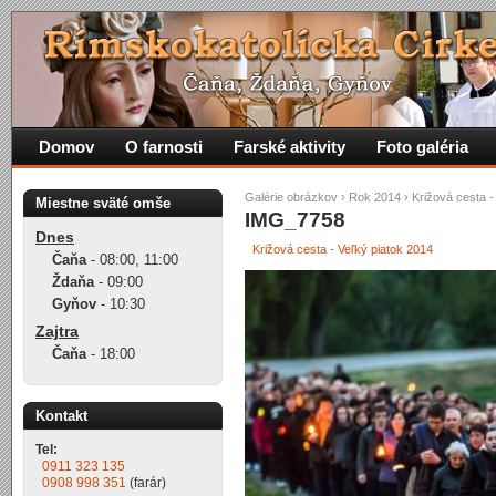
Domov
O farnosti
Farské aktivity
Foto galéria
Galérie obrázkov
›
Rok 2014
›
Križová cesta -
Miestne sväté omše
IMG_7758
Dnes
Križová cesta - Veľký piatok 2014
Čaňa
-
08:00
,
11:00
Ždaňa
-
09:00
Gyňov
-
10:30
Zajtra
Čaňa
-
18:00
Kontakt
Tel:
0911 323 135
0908 998 351
(farár)