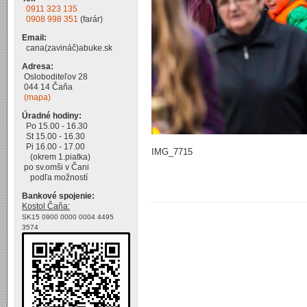
0911 323 135
0908 998 351
(farár)
Email:
cana(zavináč)abuke.sk
Adresa:
Osloboditeľov 28
044 14 Čaňa
(mapa)
Úradné hodiny:
Po 15.00 - 16.30
St 15.00 - 16.30
Pi 16.00 - 17.00
IMG_7715
(okrem 1.piatka)
po sv.omši v Čani
podľa možností
Bankové spojenie:
Kostol Čaňa:
SK15 0900 0000 0004 4495
3574