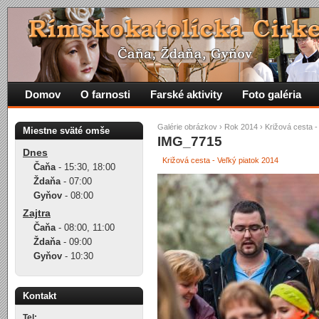
Domov
O farnosti
Farské aktivity
Foto galéria
Galérie obrázkov
›
Rok 2014
›
Križová cesta -
Miestne sväté omše
IMG_7715
Dnes
Križová cesta - Veľký piatok 2014
Čaňa
-
15:30
,
18:00
Ždaňa
-
07:00
Gyňov
-
08:00
Zajtra
Čaňa
-
08:00
,
11:00
Ždaňa
-
09:00
Gyňov
-
10:30
Kontakt
Tel: