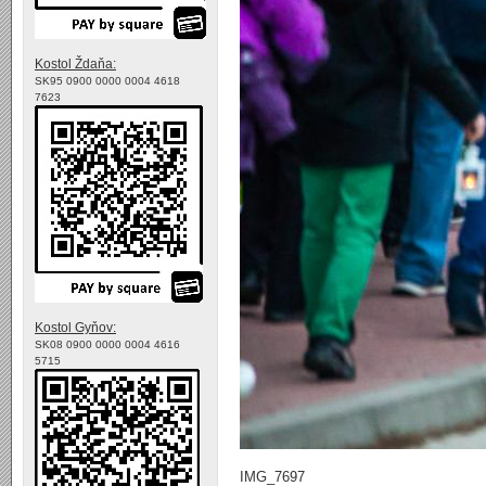
Kostol Ždaňa:
SK95 0900 0000 0004 4618
7623
Kostol Gyňov:
SK08 0900 0000 0004 4616
5715
IMG_7697