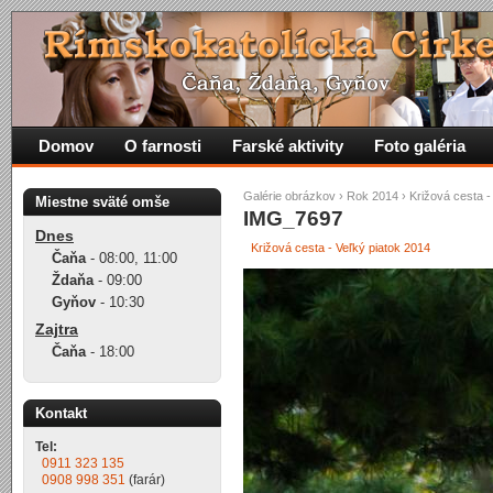
Domov
O farnosti
Farské aktivity
Foto galéria
Galérie obrázkov
›
Rok 2014
›
Križová cesta -
Miestne sväté omše
IMG_7697
Dnes
Križová cesta - Veľký piatok 2014
Čaňa
-
08:00
,
11:00
Ždaňa
-
09:00
Gyňov
-
10:30
Zajtra
Čaňa
-
18:00
Kontakt
Tel:
0911 323 135
0908 998 351
(farár)