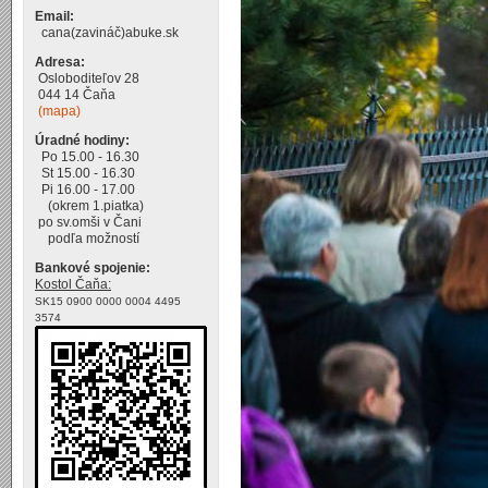
Email:
cana(zavináč)abuke.sk
Adresa:
Osloboditeľov 28
044 14 Čaňa
(mapa)
Úradné hodiny:
Po 15.00 - 16.30
St 15.00 - 16.30
Pi 16.00 - 17.00
(okrem 1.piatka)
po sv.omši v Čani
podľa možností
Bankové spojenie:
Kostol Čaňa:
SK15 0900 0000 0004 4495
3574