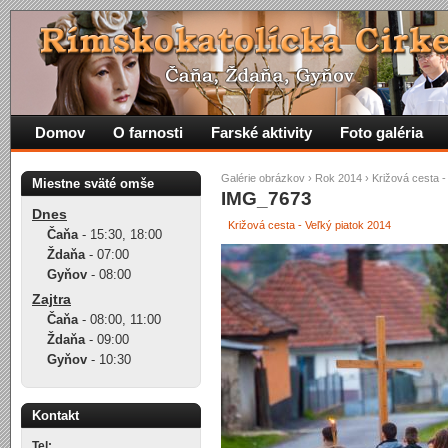
Domov
O farnosti
Farské aktivity
Foto galéria
Galérie obrázkov
›
Rok 2014
›
Križová cesta -
Miestne sväté omše
IMG_7673
Dnes
Križová cesta - Veľký piatok 2014
Čaňa
-
15:30
,
18:00
Ždaňa
-
07:00
Gyňov
-
08:00
Zajtra
Čaňa
-
08:00
,
11:00
Ždaňa
-
09:00
Gyňov
-
10:30
Kontakt
Tel: