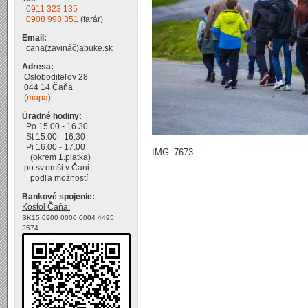
0911 323 135
0908 998 351
(farár)
Email:
cana(zavináč)abuke.sk
Adresa:
Osloboditeľov 28
044 14 Čaňa
(mapa)
Úradné hodiny:
Po 15.00 - 16.30
St 15.00 - 16.30
Pi 16.00 - 17.00
IMG_7673
(okrem 1.piatka)
po sv.omši v Čani
podľa možností
Bankové spojenie:
Kostol Čaňa:
SK15 0900 0000 0004 4495
3574