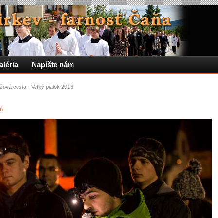
aléria
Napíšte nám
ížová cesta - Veľký piatok 2016
16