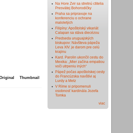
Na Hore Zvir sa stretnú ctitelia
Presvätej Bohorodičky
Praha sa pripravuje na
konferenciu o ochrane
maloletých
Filipíny: Apoštolský vikariát
Calapan sa stáva diecézou
Predseda uruguajských
biskupov: Návšteva pápeža
Leva XIV. je darom pre celú
krajinu
Kard. Parolin ukončil cestu do
Mexika: „Mier začína empatiou
voči utrpeniu iných“
Pápež počas apoštolskej cesty
do Francúzska navštívi aj
Original
Thumbnail
Lurdy a Metz
V Ríme si pripomenuli
osobnosť kardinála Jozefa
Tomka
viac