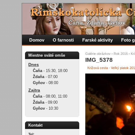
Domov
O farnosti
Farské aktivity
Foto g
Galérie obrázkov
›
Rok 2016
›
Kr
Miestne sväté omše
IMG_5378
Dnes
Krížová cesta - Veľký piatok 20
Čaňa
-
15:30
,
18:00
Ždaňa
-
07:00
Gyňov
-
08:00
Zajtra
Čaňa
-
08:00
,
11:00
Ždaňa
-
09:00
Gyňov
-
10:30
Kontakt
Tel: