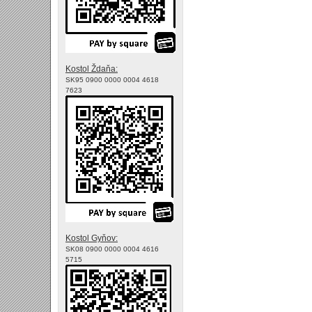
Kostol Ždaňa:
SK95 0900 0000 0004 4618
7623
Kostol Gyňov:
SK08 0900 0000 0004 4616
5715