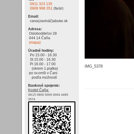
0911 323 135
0908 998 351
(farár)
Email:
cana(zavináč)abuke.sk
Adresa:
Osloboditeľov 28
044 14 Čaňa
(mapa)
Úradné hodiny:
Po 15.00 - 16.30
St 15.00 - 16.30
Pi 16.00 - 17.00
IMG_5378
(okrem 1.piatka)
po sv.omši v Čani
podľa možností
Bankové spojenie:
Kostol Čaňa:
SK15 0900 0000 0004 4495
3574