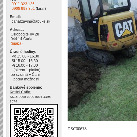
0911 323 135
0908 998 351
(farár)
Email:
cana(zavináč)abuke.sk
Adresa:
Osloboditeľov 28
044 14 Čaňa
(mapa)
Úradné hodiny:
Po 15.00 - 16.30
St 15.00 - 16.30
Pi 16.00 - 17.00
(okrem 1.piatka)
po sv.omši v Čani
podľa možností
Bankové spojenie:
Kostol Čaňa:
SK15 0900 0000 0004 4495
3574
DSC00678