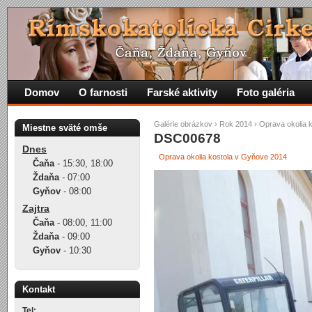
Domov
O farnosti
Farské aktivity
Foto galéria
Galérie obrázkov
›
Rok 2014
›
Oprava okolia 
Miestne sväté omše
DSC00678
Dnes
Oprava okolia kostola v Gyňove 2014
Čaňa
-
15:30
,
18:00
Ždaňa
-
07:00
Gyňov
-
08:00
Zajtra
Čaňa
-
08:00
,
11:00
Ždaňa
-
09:00
Gyňov
-
10:30
Kontakt
Tel: