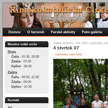
Domov
O farnosti
Farské aktivity
Foto galéria
Galérie obrázkov
›
Rok 2009
›
Vypni telku, za
Miestne sväté omše
4 stvrtok 07
Dnes
Vypni telku, zapni seba
Čaňa
-
15:30
,
18:00
Ždaňa
-
07:00
Gyňov
-
08:00
Zajtra
Čaňa
-
08:00
,
11:00
Ždaňa
-
09:00
Gyňov
-
10:30
Kontakt
Tel: