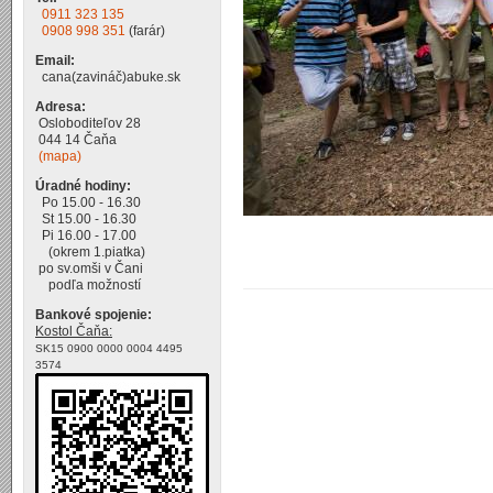
0911 323 135
0908 998 351
(farár)
Email:
cana(zavináč)abuke.sk
Adresa:
Osloboditeľov 28
044 14 Čaňa
(mapa)
Úradné hodiny:
Po 15.00 - 16.30
St 15.00 - 16.30
Pi 16.00 - 17.00
(okrem 1.piatka)
po sv.omši v Čani
podľa možností
Bankové spojenie:
Kostol Čaňa:
SK15 0900 0000 0004 4495
3574