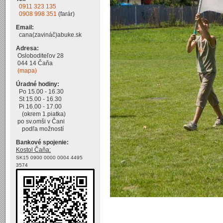
0911 323 135
0908 998 351
(farár)
Email:
cana(zavináč)abuke.sk
Adresa:
Osloboditeľov 28
044 14 Čaňa
(mapa)
Úradné hodiny:
Po 15.00 - 16.30
St 15.00 - 16.30
Pi 16.00 - 17.00
(okrem 1.piatka)
po sv.omši v Čani
podľa možností
Bankové spojenie:
Kostol Čaňa:
SK15 0900 0000 0004 4495
3574