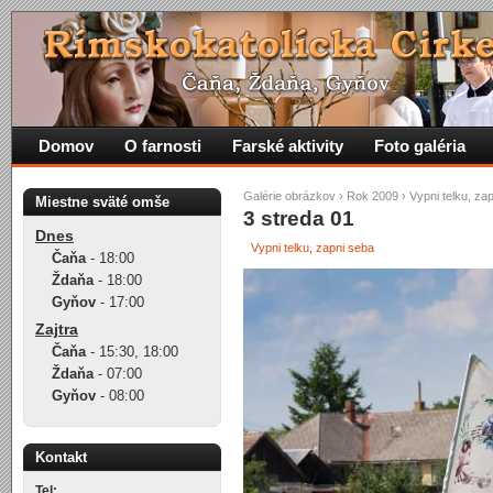
Domov
O farnosti
Farské aktivity
Foto galéria
Galérie obrázkov
›
Rok 2009
›
Vypni telku, za
Miestne sväté omše
3 streda 01
Dnes
Vypni telku, zapni seba
Čaňa
-
18:00
Ždaňa
-
18:00
Gyňov
-
17:00
Zajtra
Čaňa
-
15:30
,
18:00
Ždaňa
-
07:00
Gyňov
-
08:00
Kontakt
Tel: