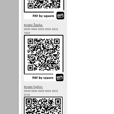
Kostol Ždaňa:
SK95 0900 0000 0004 4618
7623
Kostol Gyňov:
SK08 0900 0000 0004 4616
5715