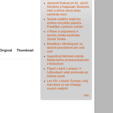
Japonskí biskupi pri 81. výročí
Hirošimy a Nagasaki: Budujme
mier a voľme slová lásky
namiesto moci
Spolok svätého Vojtecha
vydáva encykliky pápeža
Františka v jednom zväzku
V Ríme si pripomenú 4.
výročie úmrtia kardinála
Jozefa Tomka
Mladifest v Medžugorje sa
skončil posolstvom pre celý
Original
Thumbnail
svet
Augustová fatimská sobota
Maďarského protopresbyterátu
v Klokočove
Pápež o kard. Langovi: V
ťažkostiach videl prahnutie po
Dobrej zvesti
Lev XIV. v Assisi: Európa i celý
svet dnes vo vás hľadajú
nových svätých
viac