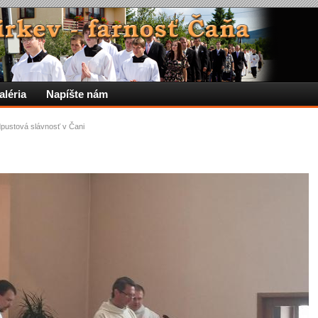
aléria
Napíšte nám
pustová slávnosť v Čani