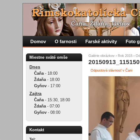
Domov
O farnosti
Farské aktivity
Foto g
Galérie obrázkov
›
Rok 2015
›
Od
Miestne sväté omše
20150913_115150
Dnes
Odpustová slávnosť v Čani
Čaňa
-
18:00
Ždaňa
-
18:00
Gyňov
-
17:00
Zajtra
Čaňa
-
15:30
,
18:00
Ždaňa
-
07:00
Gyňov
-
08:00
Kontakt
Tel: