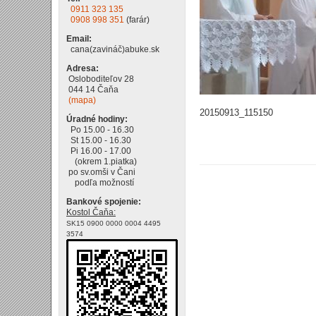
0911 323 135
0908 998 351
(farár)
Email:
cana(zavináč)abuke.sk
Adresa:
Osloboditeľov 28
044 14 Čaňa
(mapa)
20150913_115150
Úradné hodiny:
Po 15.00 - 16.30
St 15.00 - 16.30
Pi 16.00 - 17.00
(okrem 1.piatka)
po sv.omši v Čani
podľa možností
Bankové spojenie:
Kostol Čaňa:
SK15 0900 0000 0004 4495
3574