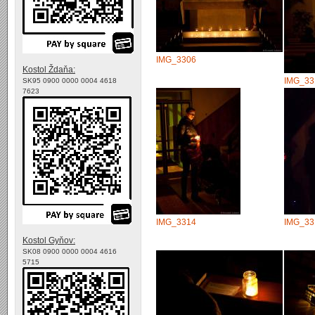
IMG_3306
Kostol Ždaňa:
IMG_33
SK95 0900 0000 0004 4618
7623
IMG_3314
IMG_33
Kostol Gyňov:
SK08 0900 0000 0004 4616
5715