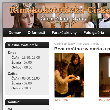
Domov
O farnosti
Farské aktivity
Foto galéria
Galérie obrázkov
›
Rok 2010
›
Roráty
Miestne sväté omše
Prvá rorátna sv.omša a 
Dnes
Čaňa
-
15:30
,
18:00
Ždaňa
-
07:00
Gyňov
-
08:00
Zajtra
Čaňa
-
08:00
,
11:00
Ždaňa
-
09:00
Gyňov
-
10:30
IMG_3292
IMG_32
Kontakt
Tel: