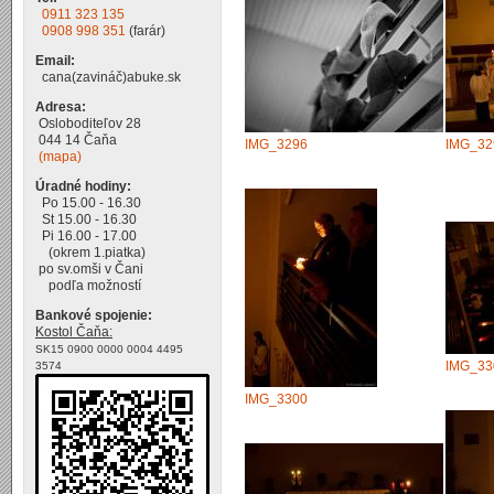
0911 323 135
0908 998 351
(farár)
Email:
cana(zavináč)abuke.sk
Adresa:
Osloboditeľov 28
044 14 Čaňa
IMG_3296
IMG_32
(mapa)
Úradné hodiny:
Po 15.00 - 16.30
St 15.00 - 16.30
Pi 16.00 - 17.00
(okrem 1.piatka)
po sv.omši v Čani
podľa možností
Bankové spojenie:
Kostol Čaňa:
SK15 0900 0000 0004 4495
IMG_33
3574
IMG_3300