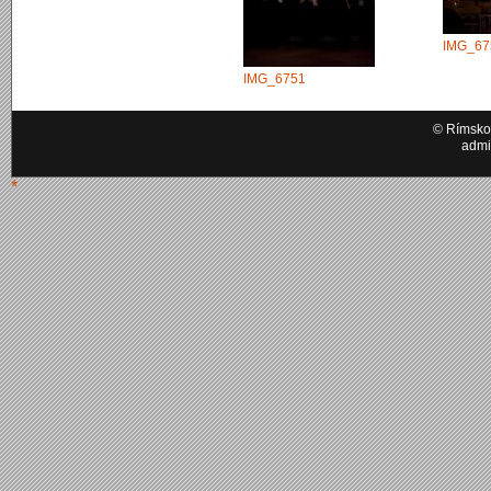
IMG_67
IMG_6751
© Rímskok
admi
*