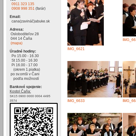
0911 323 135
0908 998 351
(farár)
Email:
cana(zavináč)abuke.sk
Adresa:
Osloboditeľov 28
044 14 Čaňa
IMG_66
(mapa)
IMG_6621
Úradné hodiny:
Po 15.00 - 16.30
St 15.00 - 16.30
Pi 16.00 - 17.00
(okrem 1.piatka)
po sv.omši v Čani
podľa možností
Bankové spojenie:
Kostol Čaňa:
SK15 0900 0000 0004 4495
IMG_6633
IMG_66
3574