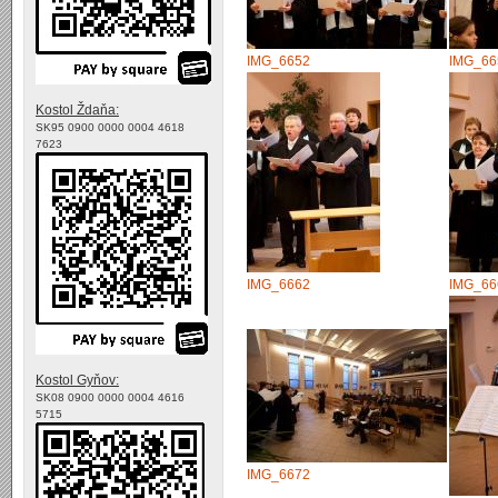
IMG_6652
IMG_66
Kostol Ždaňa:
SK95 0900 0000 0004 4618
7623
IMG_6662
IMG_66
Kostol Gyňov:
SK08 0900 0000 0004 4616
5715
IMG_6672