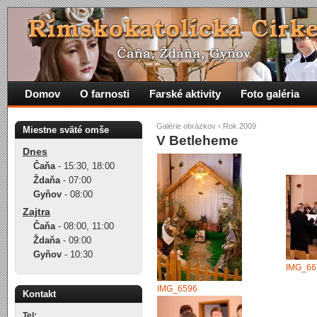
Domov
O farnosti
Farské aktivity
Foto galéria
Galérie obrázkov
›
Rok 2009
Miestne sväté omše
V Betleheme
Dnes
Čaňa
-
15:30
,
18:00
Ždaňa
-
07:00
Gyňov
-
08:00
Zajtra
Čaňa
-
08:00
,
11:00
Ždaňa
-
09:00
Gyňov
-
10:30
IMG_66
IMG_6596
Kontakt
Tel: