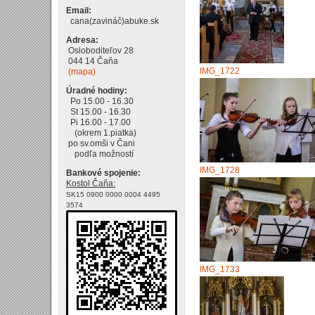
Email:
cana(zavináč)abuke.sk
Adresa:
Osloboditeľov 28
044 14 Čaňa
IMG_1722
(mapa)
Úradné hodiny:
Po 15.00 - 16.30
St 15.00 - 16.30
Pi 16.00 - 17.00
(okrem 1.piatka)
po sv.omši v Čani
podľa možností
IMG_1728
Bankové spojenie:
Kostol Čaňa:
SK15 0900 0000 0004 4495
3574
IMG_1733