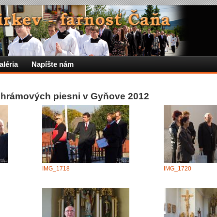
aléria
Napíšte nám
 chrámových piesni v Gyňove 2012
IMG_1718
IMG_1720