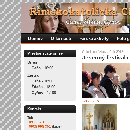
Domov
O farnosti
Farské aktivity
Foto g
Galérie obrázkov
›
Rok 2012
Miestne sväté omše
Jesenný festival
Dnes
Čaňa
-
18:00
Zajtra
Čaňa
-
18:00
Ždaňa
-
18:00
Gyňov
-
17:00
IMG_1716
Kontakt
Tel:
0911 323 135
0908 998 351
(farár)