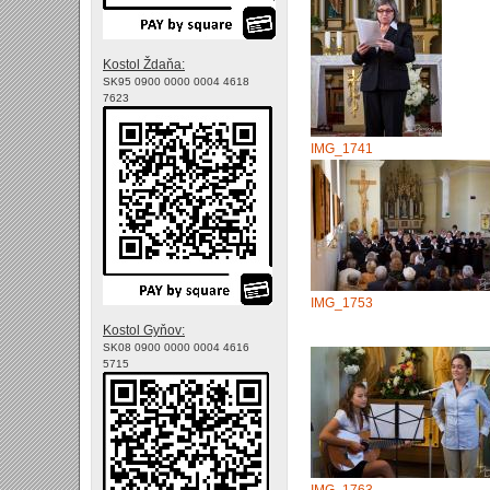
Kostol Ždaňa:
SK95 0900 0000 0004 4618
7623
IMG_1741
IMG_1753
Kostol Gyňov:
SK08 0900 0000 0004 4616
5715