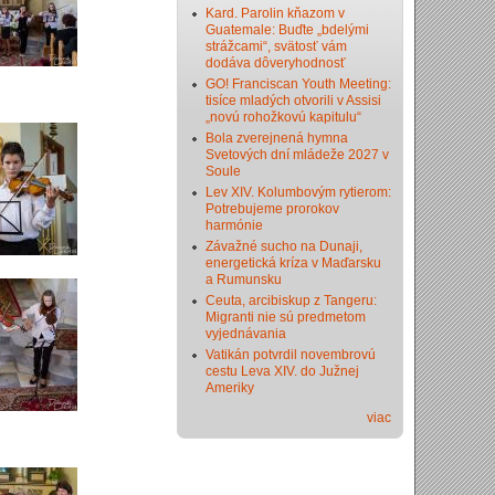
Kard. Parolin kňazom v
Guatemale: Buďte „bdelými
strážcami“, svätosť vám
dodáva dôveryhodnosť
GO! Franciscan Youth Meeting:
tisíce mladých otvorili v Assisi
„novú rohožkovú kapitulu“
Bola zverejnená hymna
Svetových dní mládeže 2027 v
Soule
Lev XIV. Kolumbovým rytierom:
Potrebujeme prorokov
harmónie
Závažné sucho na Dunaji,
energetická kríza v Maďarsku
a Rumunsku
Ceuta, arcibiskup z Tangeru:
Migranti nie sú predmetom
vyjednávania
Vatikán potvrdil novembrovú
cestu Leva XIV. do Južnej
Ameriky
viac