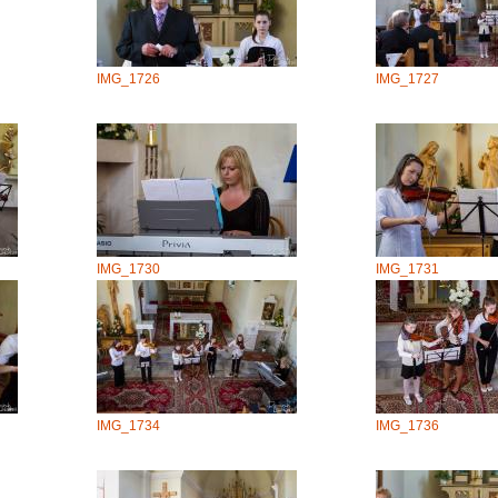
IMG_1726
IMG_1727
IMG_1730
IMG_1731
IMG_1734
IMG_1736