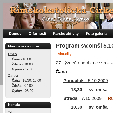
Domov
O farnosti
Farské aktivity
Foto galéria
Program sv.omši 5.10
Miestne sväté omše
Aktuality
Dnes
Čaňa
-
18:00
27. týždeň obdobia cez rok 
Ždaňa
-
18:00
Gyňov
-
17:00
Čaňa
Zajtra
Pondelok
- 5.10.2009
Čaňa
-
15:30
,
18:00
Ždaňa
-
07:00
18,30 sv. omša
Gyňov
-
08:00
Streda
- 7.10.2009
Ruže
Kontakt
18,30 sv. omša
Tel: