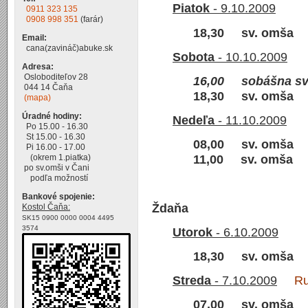
Piatok
- 9.10.2009
0911 323 135
0908 998 351
(farár)
18,30 sv. omša
Email:
cana(zavináč)abuke.sk
Sobota
- 10.10.2009
Adresa:
Osloboditeľov 28
16,00 sobášna sv
044 14 Čaňa
18,30 sv. omša
(mapa)
Úradné hodiny:
Nedeľa
- 11.10.2009
Po 15.00 - 16.30
St 15.00 - 16.30
08,00 sv. omša
Pi 16.00 - 17.00
(okrem 1.piatka)
11,00 sv. omša
po sv.omši v Čani
podľa možností
Bankové spojenie:
Ždaňa
Kostol Čaňa:
SK15 0900 0000 0004 4495
3574
Utorok
- 6.10.2009
18,30
sv. omša
Streda
- 7.10.2009
Ruže
07,00 sv. omša