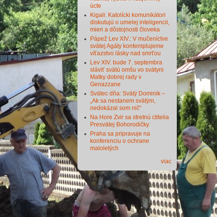
úcte
Kigali: Katolícki komunikátori
diskutujú o umelej inteligencii,
mieri a dôstojnosti človeka
Pápež Lev XIV.: V mučeníctve
svätej Agáty kontemplujeme
víťazstvo lásky nad smrťou
Lev XIV. bude 7. septembra
sláviť svätú omšu vo svätyni
Matky dobrej rady v
Genazzane
Svätec dňa: Svätý Dominik –
„Ak sa nestanem svätým,
nedokázal som nič“
Na Hore Zvir sa stretnú ctitelia
Presvätej Bohorodičky
Praha sa pripravuje na
konferenciu o ochrane
maloletých
viac