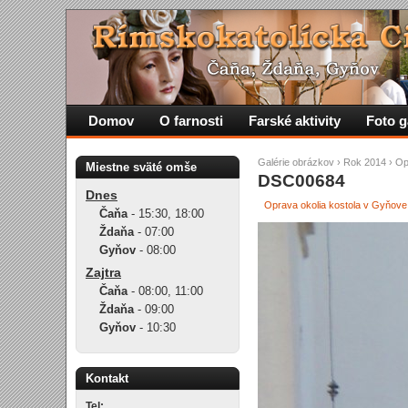
Domov
O farnosti
Farské aktivity
Foto g
Galérie obrázkov
›
Rok 2014
›
Op
Miestne sväté omše
DSC00684
Dnes
Oprava okolia kostola v Gyňove
Čaňa
-
15:30
,
18:00
Ždaňa
-
07:00
Gyňov
-
08:00
Zajtra
Čaňa
-
08:00
,
11:00
Ždaňa
-
09:00
Gyňov
-
10:30
Kontakt
Tel: