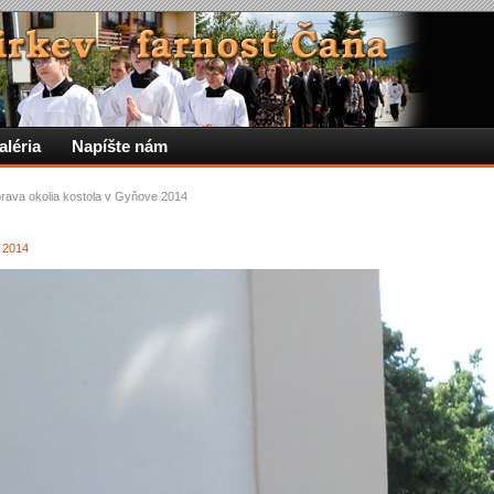
aléria
Napíšte nám
rava okolia kostola v Gyňove 2014
 2014