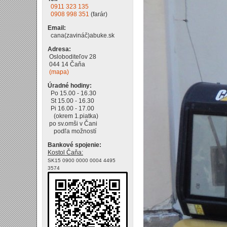
0911 323 135
0908 998 351
(farár)
Email:
cana(zavináč)abuke.sk
Adresa:
Osloboditeľov 28
044 14 Čaňa
(mapa)
Úradné hodiny:
Po 15.00 - 16.30
St 15.00 - 16.30
Pi 16.00 - 17.00
(okrem 1.piatka)
po sv.omši v Čani
podľa možností
Bankové spojenie:
Kostol Čaňa:
SK15 0900 0000 0004 4495
3574