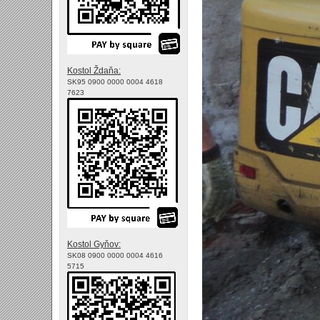
Kostol Ždaňa:
SK95 0900 0000 0004 4618
7623
Kostol Gyňov:
SK08 0900 0000 0004 4616
5715