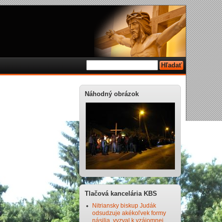
Náhodný obrázok
Tlačová kancelária KBS
Nitriansky biskup Judák
odsudzuje akékoľvek formy
násilia, vyzval k vzájomnej