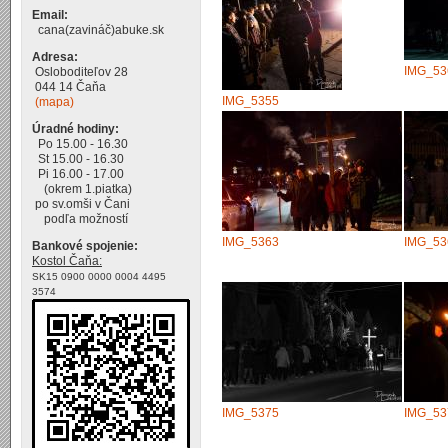
Email:
cana(zavináč)abuke.sk
Adresa:
IMG_53
Osloboditeľov 28
044 14 Čaňa
IMG_5355
(mapa)
Úradné hodiny:
Po 15.00 - 16.30
St 15.00 - 16.30
Pi 16.00 - 17.00
(okrem 1.piatka)
po sv.omši v Čani
podľa možností
IMG_5363
IMG_53
Bankové spojenie:
Kostol Čaňa:
SK15 0900 0000 0004 4495
3574
IMG_5375
IMG_53