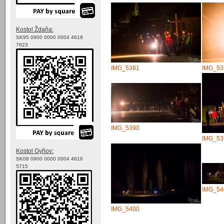
Kostol Ždaňa:
SK95 0900 0000 0004 4618
7623
IMG_5381
IMG_53
IMG_5390
IMG_53
Kostol Gyňov:
SK08 0900 0000 0004 4616
5715
IMG_54
IMG_5400