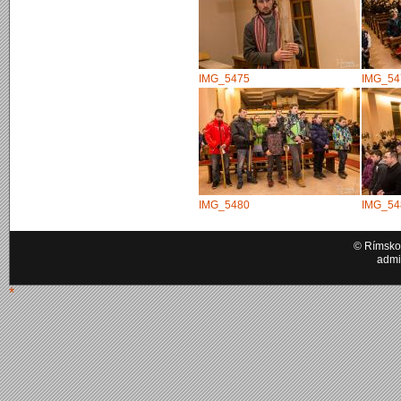
IMG_5475
IMG_54
IMG_5480
IMG_54
© Rímskok
admi
*