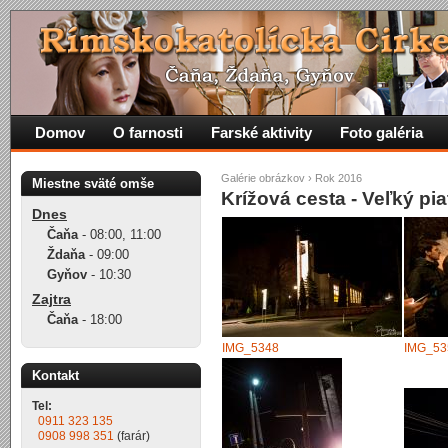
Domov
O farnosti
Farské aktivity
Foto galéria
Galérie obrázkov
›
Rok 2016
Miestne sväté omše
Krížová cesta - Veľký pi
Dnes
Čaňa
-
08:00
,
11:00
Ždaňa
-
09:00
Gyňov
-
10:30
Zajtra
Čaňa
-
18:00
IMG_5348
IMG_53
Kontakt
Tel:
0911 323 135
0908 998 351
(farár)